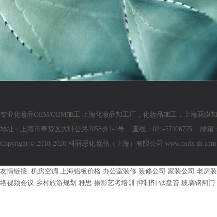
专业化妆品OEM/ODM加工 上海化妆品加工厂，化妆品加工，上海面膜
地址：上海市奉贤区大叶公路2058弄1-1号 直线：021-57406775 邮箱：coris
Copyright © 2010-2020 科丽思化妆品（上海）有限公司 www.coris-sh
友情链接:
机房空调
上海铝板价格
办公室装修
装修公司
家装公司
老房装
络视频会议
乡村旅游规划
雅思
摄影艺考培训
抑制剂
钛盘管
玻璃钢闸门